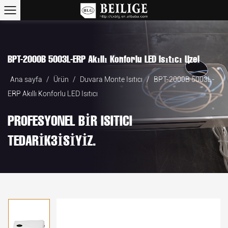
BPT-2000B 5003L-ERP Akıllı Konforlu LED Isıtıcı Özel
Ana sayfa
/
Ürün
/
Duvara Monte Isıtıcı
/
BPT-2000B 5003L-
ERP Akıllı Konforlu LED Isıtıcı
PROFESYONEL BIR ISITICI
TEDARIKÇISIYIZ.