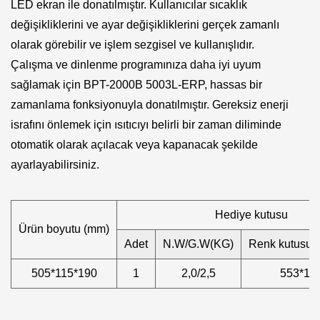
LED ekran ile donatılmıştır. Kullanıcılar sıcaklık
değişikliklerini ve ayar değişikliklerini gerçek zamanlı
olarak görebilir ve işlem sezgisel ve kullanışlıdır.
Çalışma ve dinlenme programınıza daha iyi uyum
sağlamak için BPT-2000B 5003L-ERP, hassas bir
zamanlama fonksiyonuyla donatılmıştır. Gereksiz enerji
israfını önlemek için ısıtıcıyı belirli bir zaman diliminde
otomatik olarak açılacak veya kapanacak şekilde
ayarlayabilirsiniz.
Hediye kutusu
Ürün boyutu (mm)
Adet
N.W/G.W(KG)
Renk kutusu 
505*115*190
1
2,0/2,5
553*12